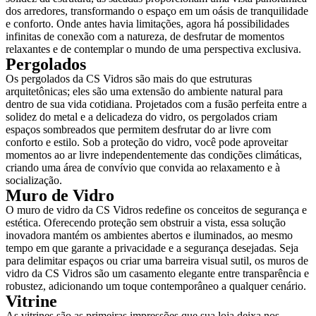
dos arredores, transformando o espaço em um oásis de tranquilidade
e conforto. Onde antes havia limitações, agora há possibilidades
infinitas de conexão com a natureza, de desfrutar de momentos
relaxantes e de contemplar o mundo de uma perspectiva exclusiva.
Pergolados
Os pergolados da CS Vidros são mais do que estruturas
arquitetônicas; eles são uma extensão do ambiente natural para
dentro de sua vida cotidiana. Projetados com a fusão perfeita entre a
solidez do metal e a delicadeza do vidro, os pergolados criam
espaços sombreados que permitem desfrutar do ar livre com
conforto e estilo. Sob a proteção do vidro, você pode aproveitar
momentos ao ar livre independentemente das condições climáticas,
criando uma área de convívio que convida ao relaxamento e à
socialização.
Muro de Vidro
O muro de vidro da CS Vidros redefine os conceitos de segurança e
estética. Oferecendo proteção sem obstruir a vista, essa solução
inovadora mantém os ambientes abertos e iluminados, ao mesmo
tempo em que garante a privacidade e a segurança desejadas. Seja
para delimitar espaços ou criar uma barreira visual sutil, os muros de
vidro da CS Vidros são um casamento elegante entre transparência e
robustez, adicionando um toque contemporâneo a qualquer cenário.
Vitrine
As vitrines são as primeiras impressões que sua loja deixa nos